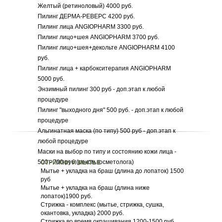
Желтый (ретиноловый) 4000 руб.
Пилинг ДЕРМА-РЕВЕРС 4200 руб.
Пилинг лица ANGIOPHARM 3300 руб.
Пилинг лицо+шея ANGIOPHARM 3700 руб.
Пилинг лицо+шея+декольте ANGIOPHARM 4100
руб.
Пилинг лица + карбокситерапия ANGIOPHARM
5000 руб.
Энзимный пилинг 300 руб - доп.этап к любой
процедуре
Пилинг "выходного дня" 500 руб. - доп.этап к любой
процедуре
Альгинатная маска (по типу) 500 руб - доп.этап к
любой процедуре
Маски на выбор по типу и состоянию кожи лица -
500 - 700 руб (реком.косметолога)
СТРИЖКИ И МЫТЬЕ
Мытье + укладка на браш (длина до лопаток) 1500
руб
Мытье + укладка на браш (длина ниже
лопаток)1900 руб.
Стрижка - комплекс (мытье, стрижка, сушка,
окантовка, укладка) 2000 руб.
Стрижка во время окрашивания 1200-1500 руб.