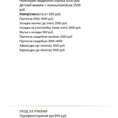
Репетиция
свадебного образа 4000 руб.
Детский макияж + локоны/причёска 2500
руб.
Выезд стилиста от 500 руб.
ПРИЧЁСКА
Приче ски 2500−4000 руб.
Укладка л оконы (до плеч) 2000 руб.
Укладка на утюг/плойку (ниже плеч) 2500 руб.
Мытье к укладке 900 руб.
Прическа свадебная пробная 2000 руб.
Прическа свадебная 3000−4000
Афрокудри (до лопаток) 3500 руб.
Афрокудри (до лопаток) 5000 руб.
УХОД ЗА РУКАМИ
Парафинотерапия рук 950 руб.